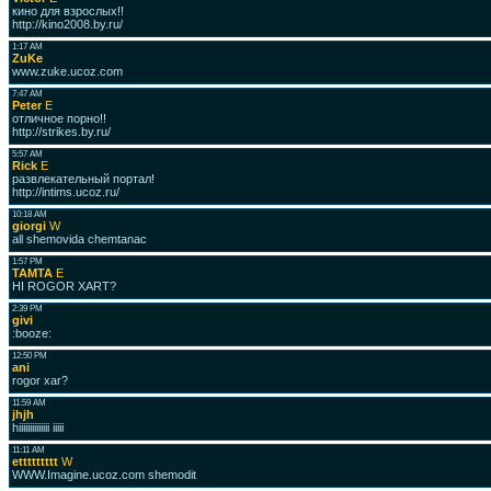
кино для взрослых!!
http://kino2008.by.ru/
1:17 AM
ZuKe
www.zuke.ucoz.com
7:47 AM
Peter
E
отличное порно!!
http://strikes.by.ru/
5:57 AM
Rick
E
развлекательный портал!
http://intims.ucoz.ru/
10:18 AM
giorgi
W
all shemovida chemtanac
1:57 PM
TAMTA
E
HI ROGOR XART?
2:39 PM
givi
:booze:
12:50 PM
ani
rogor xar?
11:59 AM
jhjh
hiiiiiiiiiiiiii iiiii
11:11 AM
ettttttttt
W
WWW.Imagine.ucoz.com shemodit