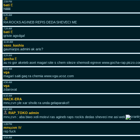
2:59 PM
bati
E
hiiiiiiii
6:25 AM
.
E
RA ROCKS AGINEB REPIS DEDA SHEVECI ME
7:24 AM
bati
E
qriste agsdga!
11:34 AM
vaxo_kashia
gaumarjos.admini ak aris?
3:24 AM
gocha
E
au ro gor aketeb aset magari site s chem siteze shemodi egreve www.gocha-rap.piczo.c
5:02 AM
vga
magari saiti gaq ra chemia www.vga.ucoz.com
4:56 AM
vga
zdarovat
8:16 AM
HACK-ERA
mnv,cvn yle xar shvilo ra unda gelaparako!!
8:42 AM
RAP_TOKO admin
mnv,cvn : aba biwo xeli moisvi ras agineb raps rockis dedas sheveci me asi weli
1:28 PM
mnv,cvn
W
rep fuck
9:54 AM