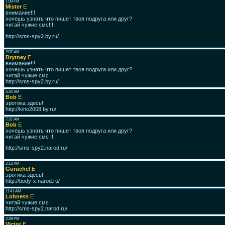
1:09 PM
Mister
E
внимание!!!
хочешь узнать что пишет твоя подруга или друг?
читай чужие смс!!!
http://sms-spy2.by.ru/
2:07 AM
Brytney
E
внимание!!!
хочешь узнать что пишет твоя подруга или друг?
читай чужие смс
http://sms-spy2.by.ru/
5:34 AM
Bob
E
эротика здесь!
http://kino2008.by.ru/
7:37 AM
Bob
E
хочешь узнать что пишет твоя подруга или друг?
читай чужие смс !!!
http://sms-spy2.narod.ru/
2:13 AM
Guruchel
E
эротика здесь!
http://body-x.narod.ru/
11:41 AM
Lohness
E
читай чужие смс
http://sms-spy2.narod.ru/
2:39 PM
Victor
E