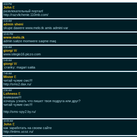
4:03 PM
John
E
развлекательный портал!
http://razvlichenie.110mb.com/
3:33 AM
admin sheni
skupe dawere www.melo.tk amis admini var
12:41 PM
www.melo.tk
admin saitze momwere saqme maq
5:50 AM
giorgi
W
www.sitegio16.piczo.com
5:49 AM
giorgi
W
:cranky: magari saitia
7:49 AM
Mister
E
читай чужие смс!!!
http://sms2.dax.ru/
2:56 AM
Lohness
E
внимание!!!
хочешь узнать что пишет твоя подруга или друг?
читай чужие смс!!!
http://sms-spy2.by.ru/
10:09 AM
John
E
как заработать на своем сайте
http://intims.ucoz.ru/